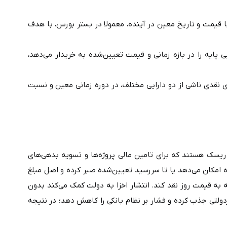
: توافق الزام‌آور برای خرید یا فروش یک دارایی مشخص با قیمت و تاریخ معین در آینده، معمولا در بستر بورس، با هدف 
• اختیار معامله: قراردادی که حق (نه الزام) خرید یا فروش یک دارایی پایه را در بازه زمانی و قیمت تعیین‌شده به خریدار می‌دهد، 
• قرارداد معاوضه: توافق میان دو طرف برای تبادل منافع یا جریان‌های نقدی ناشی از دو دارایی مختلف، در دوره زمانی معین و نسبت 
 اسلامی یا اخزا، نوعی اوراق بدهی دولتی با ماهیت بدون ریسک هستند که برای تامین مالی پروژه‌ها و تسویه بدهی‌های 
دولت به ویژه در قبال پیمانکاران منتشر می‌شوند. این اوراق به دارنده امکان می‌دهد یا تا سررسید تعیین‌شده صبر کرده و اصل مبلغ 
اسمی را از دولت دریافت کند، یا پیش از سررسید آن را در بازار ثانویه به قیمت روز نقد کند. انتشار اخزا به دولت کمک می‌کند بدون 
اتکای مستقیم به منابع بانک مرکزی، سرمایه مورد نیاز را از بخش غیردولتی جذب کرده و فشار بر نظام بانکی را کاهش دهد؛ در نتیجه 